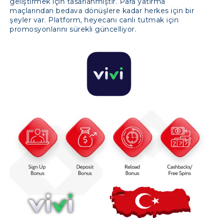
geliştirmek için tasarlanmıştır. Para yatırma
maçlarından bedava dönüşlere kadar herkes için bir
şeyler var. Platform, heyecanı canlı tutmak için
promosyonlarını sürekli güncelliyor.