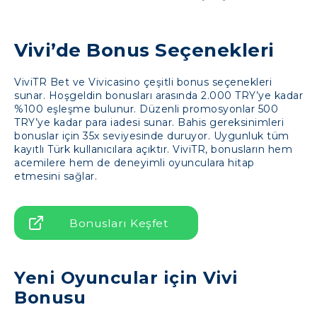
Vivi’de Bonus Seçenekleri
ViviTR Bet ve Vivicasino çeşitli bonus seçenekleri
sunar. Hoşgeldin bonusları arasında 2.000 TRY’ye kadar
%100 eşleşme bulunur. Düzenli promosyonlar 500
TRY’ye kadar para iadesi sunar. Bahis gereksinimleri
bonuslar için 35x seviyesinde duruyor. Uygunluk tüm
kayıtlı Türk kullanıcılara açıktır. ViviTR, bonusların hem
acemilere hem de deneyimli oyunculara hitap
etmesini sağlar.
Bonusları Keşfet
Yeni Oyuncular için Vivi
Bonusu