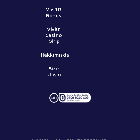
ViviTR
Bonus
Vivitr
Casino
Giriş
Hakkımızda
Bize
Ulaşın