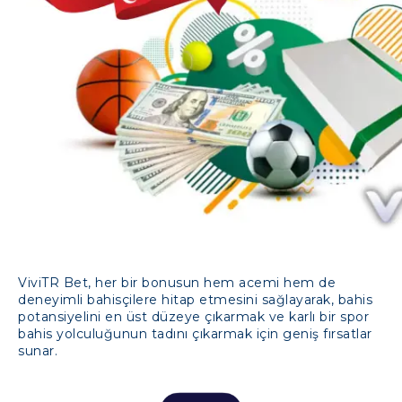
ViviTR Bet, her bir bonusun hem acemi hem de
deneyimli bahisçilere hitap etmesini sağlayarak, bahis
potansiyelini en üst düzeye çıkarmak ve karlı bir spor
bahis yolculuğunun tadını çıkarmak için geniş fırsatlar
sunar.