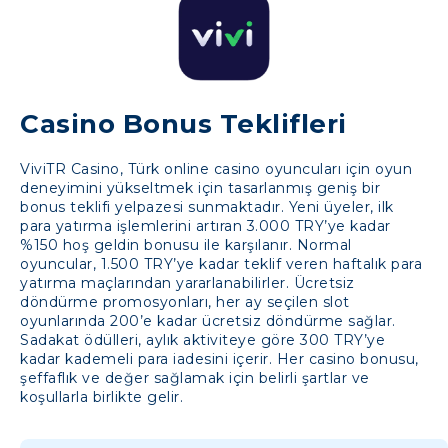
Casino Bonus Teklifleri
ViviTR Casino, Türk online casino oyuncuları için oyun
deneyimini yükseltmek için tasarlanmış geniş bir
bonus teklifi yelpazesi sunmaktadır. Yeni üyeler, ilk
para yatırma işlemlerini artıran 3.000 TRY’ye kadar
%150 hoş geldin bonusu ile karşılanır. Normal
oyuncular, 1.500 TRY’ye kadar teklif veren haftalık para
yatırma maçlarından yararlanabilirler. Ücretsiz
döndürme promosyonları, her ay seçilen slot
oyunlarında 200’e kadar ücretsiz döndürme sağlar.
Sadakat ödülleri, aylık aktiviteye göre 300 TRY’ye
kadar kademeli para iadesini içerir. Her casino bonusu,
şeffaflık ve değer sağlamak için belirli şartlar ve
koşullarla birlikte gelir.