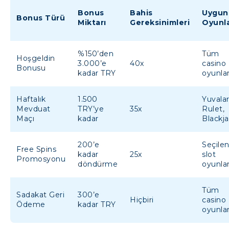
Bonus
Bahis
Uygun
Bonus Türü
Miktarı
Gereksinimleri
Oyunl
%150’den
Tüm
Hoşgeldin
3.000’e
40x
casino
Bonusu
kadar TRY
oyunlar
Haftalık
1.500
Yuvalar
Mevduat
TRY’ye
35x
Rulet,
Maçı
kadar
Blackj
200’e
Seçile
Free Spins
kadar
25x
slot
Promosyonu
döndürme
oyunlar
Tüm
Sadakat Geri
300’e
Hiçbiri
casino
Ödeme
kadar TRY
oyunlar