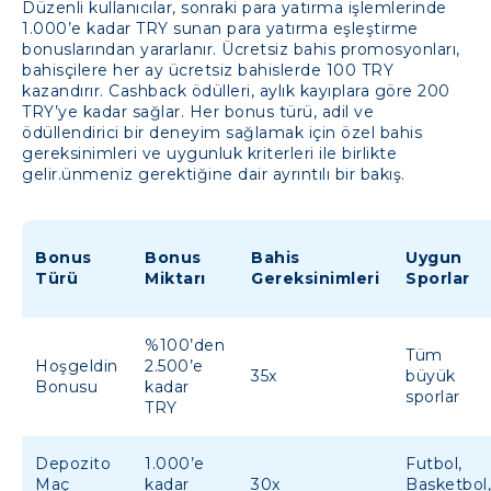
Düzenli kullanıcılar, sonraki para yatırma işlemlerinde
1.000’e kadar TRY sunan para yatırma eşleştirme
bonuslarından yararlanır. Ücretsiz bahis promosyonları,
bahisçilere her ay ücretsiz bahislerde 100 TRY
kazandırır. Cashback ödülleri, aylık kayıplara göre 200
TRY’ye kadar sağlar. Her bonus türü, adil ve
ödüllendirici bir deneyim sağlamak için özel bahis
gereksinimleri ve uygunluk kriterleri ile birlikte
gelir.ünmeniz gerektiğine dair ayrıntılı bir bakış.
Bonus
Bonus
Bahis
Uygun
Türü
Miktarı
Gereksinimleri
Sporlar
%100’den
Tüm
Hoşgeldin
2.500’e
35x
büyük
Bonusu
kadar
sporlar
TRY
Depozito
1.000’e
Futbol,
Maç
kadar
30x
Basketbol,