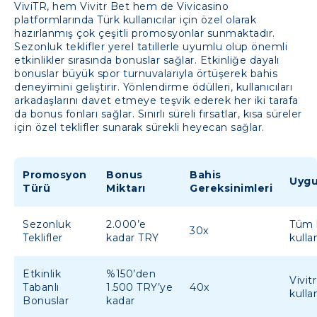
ViviTR, hem Vivitr Bet hem de Vivicasino
platformlarında Türk kullanıcılar için özel olarak
hazırlanmış çok çeşitli promosyonlar sunmaktadır.
Sezonluk teklifler yerel tatillerle uyumlu olup önemli
etkinlikler sırasında bonuslar sağlar. Etkinliğe dayalı
bonuslar büyük spor turnuvalarıyla örtüşerek bahis
deneyimini geliştirir. Yönlendirme ödülleri, kullanıcıları
arkadaşlarını davet etmeye teşvik ederek her iki tarafa
da bonus fonları sağlar. Sınırlı süreli fırsatlar, kısa süreler
için özel teklifler sunarak sürekli heyecan sağlar.
Promosyon
Bonus
Bahis
Uygu
Türü
Miktarı
Gereksinimleri
Sezonluk
2.000’e
Tüm k
30x
Teklifler
kadar TRY
kullan
Etkinlik
%150’den
Vivit
Tabanlı
1.500 TRY’ye
40x
kullan
Bonuslar
kadar