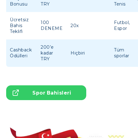
Bonusu
TRY
Tenis
Ücretsiz
100
Futbol,
Bahis
20x
DENEME
Espor
Teklifi
200’e
Cashback
Tüm
kadar
Hiçbiri
Ödülleri
sporlar
TRY
Spor Bahisleri
Bonusları